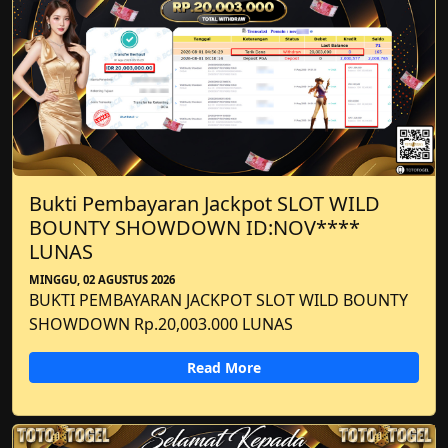
Bukti Pembayaran Jackpot SLOT WILD
BOUNTY SHOWDOWN ID:NOV****
LUNAS
MINGGU, 02 AGUSTUS 2026
BUKTI PEMBAYARAN JACKPOT SLOT WILD BOUNTY
SHOWDOWN Rp.20,003.000 LUNAS
Read More