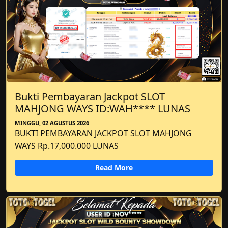
Bukti Pembayaran Jackpot SLOT
MAHJONG WAYS ID:WAH**** LUNAS
MINGGU, 02 AGUSTUS 2026
BUKTI PEMBAYARAN JACKPOT SLOT MAHJONG
WAYS Rp.17,000.000 LUNAS
Read More