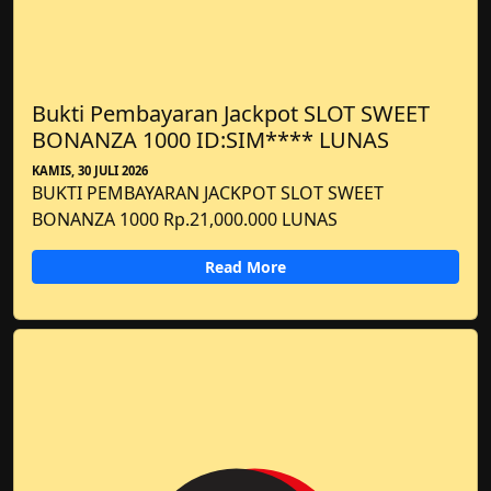
Bukti Pembayaran Jackpot SLOT SWEET
BONANZA 1000 ID:SIM**** LUNAS
KAMIS, 30 JULI 2026
BUKTI PEMBAYARAN JACKPOT SLOT SWEET
BONANZA 1000 Rp.21,000.000 LUNAS
Read More