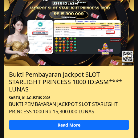
Bukti Pembayaran Jackpot SLOT
STARLIGHT PRINCESS 1000 ID:ASM****
LUNAS
SABTU, 01 AGUSTUS 2026
BUKTI PEMBAYARAN JACKPOT SLOT STARLIGHT
PRINCESS 1000 Rp.15,300.000 LUNAS
Read More