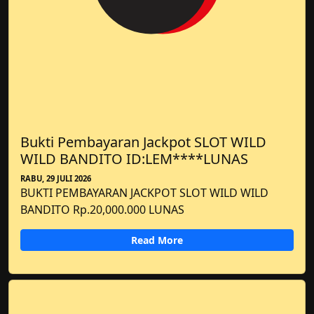
Bukti Pembayaran Jackpot SLOT WILD
WILD BANDITO ID:LEM****LUNAS
RABU, 29 JULI 2026
BUKTI PEMBAYARAN JACKPOT SLOT WILD WILD
BANDITO Rp.20,000.000 LUNAS
Read More