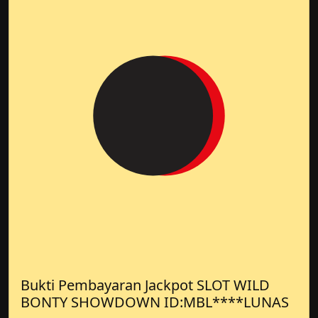
Bukti Pembayaran Jackpot SLOT WILD
BONTY SHOWDOWN ID:MBL****LUNAS