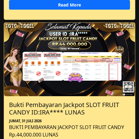
Read More
Bukti Pembayaran Jackpot SLOT FRUIT
CANDY ID:IRA**** LUNAS
JUMAT, 31 JULI 2026
BUKTI PEMBAYARAN JACKPOT SLOT FRUIT CANDY
Rp.44,000.000 LUNAS