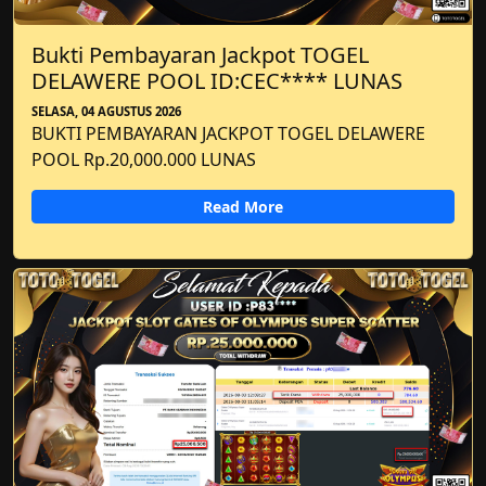
Bukti Pembayaran Jackpot TOGEL
DELAWERE POOL ID:CEC**** LUNAS
SELASA, 04 AGUSTUS 2026
BUKTI PEMBAYARAN JACKPOT TOGEL DELAWERE
POOL Rp.20,000.000 LUNAS
Read More