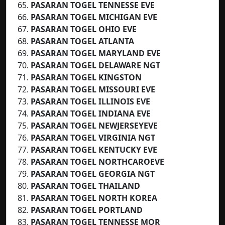
PASARAN TOGEL TENNESSE EVE
PASARAN TOGEL MICHIGAN EVE
PASARAN TOGEL OHIO EVE
PASARAN TOGEL ATLANTA
PASARAN TOGEL MARYLAND EVE
PASARAN TOGEL DELAWARE NGT
PASARAN TOGEL KINGSTON
PASARAN TOGEL MISSOURI EVE
PASARAN TOGEL ILLINOIS EVE
PASARAN TOGEL INDIANA EVE
PASARAN TOGEL NEWJERSEYEVE
PASARAN TOGEL VIRGINIA NGT
PASARAN TOGEL KENTUCKY EVE
PASARAN TOGEL NORTHCAROEVE
PASARAN TOGEL GEORGIA NGT
PASARAN TOGEL THAILAND
PASARAN TOGEL NORTH KOREA
PASARAN TOGEL PORTLAND
PASARAN TOGEL TENNESSE MOR