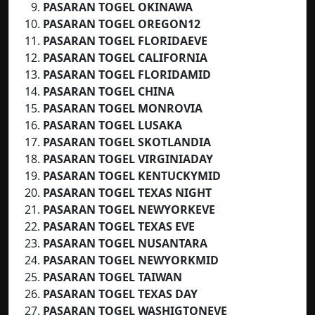
PASARAN TOGEL OKINAWA
PASARAN TOGEL OREGON12
PASARAN TOGEL FLORIDAEVE
PASARAN TOGEL CALIFORNIA
PASARAN TOGEL FLORIDAMID
PASARAN TOGEL CHINA
PASARAN TOGEL MONROVIA
PASARAN TOGEL LUSAKA
PASARAN TOGEL SKOTLANDIA
PASARAN TOGEL VIRGINIADAY
PASARAN TOGEL KENTUCKYMID
PASARAN TOGEL TEXAS NIGHT
PASARAN TOGEL NEWYORKEVE
PASARAN TOGEL TEXAS EVE
PASARAN TOGEL NUSANTARA
PASARAN TOGEL NEWYORKMID
PASARAN TOGEL TAIWAN
PASARAN TOGEL TEXAS DAY
PASARAN TOGEL WASHIGTONEVE