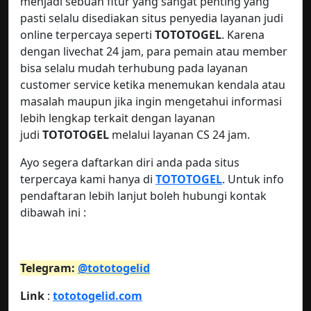
menjadi sebuah fitur yang sangat penting yang
pasti selalu disediakan situs penyedia layanan judi
online terpercaya seperti
TOTOTOGEL
. Karena
dengan livechat 24 jam, para pemain atau member
bisa selalu mudah terhubung pada layanan
customer service ketika menemukan kendala atau
masalah maupun jika ingin mengetahui informasi
lebih lengkap terkait dengan layanan
judi
TOTOTOGEL
melalui layanan CS 24 jam.
Ayo segera daftarkan diri anda pada situs
terpercaya kami hanya di
TOTOTOGEL
. Untuk info
pendaftaran lebih lanjut boleh hubungi kontak
dibawah ini :
Telegram:
@tototogelid
Link
:
tototogelid.com