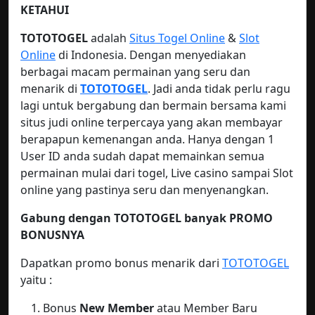
KETAHUI
TOTOTOGEL
adalah
Situs Togel Online
&
Slot
Online
di Indonesia. Dengan menyediakan
berbagai macam permainan yang seru dan
menarik di
TOTOTOGEL
. Jadi anda tidak perlu ragu
lagi untuk bergabung dan bermain bersama kami
situs judi online terpercaya yang akan membayar
berapapun kemenangan anda. Hanya dengan 1
User ID anda sudah dapat memainkan semua
permainan mulai dari togel, Live casino sampai Slot
online yang pastinya seru dan menyenangkan.
Gabung dengan
TOTOTOGEL banyak PROMO
BONUSNYA
Dapatkan promo bonus menarik dari
TOTOTOGEL
yaitu :
Bonus
New Member
atau Member Baru