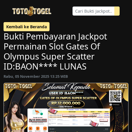
Kembali ke Beranda
Bukti Pembayaran Jackpot
Permainan Slot Gates Of
Olympus Super Scatter
ID:BAON**** LUNAS
Rabu, 05 November 2025 13:25 WIB