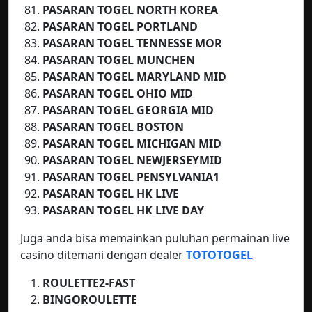
PASARAN TOGEL NORTH KOREA
PASARAN TOGEL PORTLAND
PASARAN TOGEL TENNESSE MOR
PASARAN TOGEL MUNCHEN
PASARAN TOGEL MARYLAND MID
PASARAN TOGEL OHIO MID
PASARAN TOGEL GEORGIA MID
PASARAN TOGEL BOSTON
PASARAN TOGEL MICHIGAN MID
PASARAN TOGEL NEWJERSEYMID
PASARAN TOGEL PENSYLVANIA1
PASARAN TOGEL HK LIVE
PASARAN TOGEL HK LIVE DAY
Juga anda bisa memainkan puluhan permainan live
casino ditemani dengan dealer
TOTOTOGEL
ROULETTE2-FAST
BINGOROULETTE