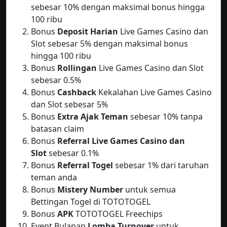
sebesar 10% dengan maksimal bonus hingga
100 ribu
Bonus
Deposit Harian
Live Games Casino dan
Slot sebesar 5% dengan maksimal bonus
hingga 100 ribu
Bonus
Rollingan
Live Games Casino dan Slot
sebesar 0.5%
Bonus
Cashback
Kekalahan Live Games Casino
dan Slot sebesar 5%
Bonus
Extra Ajak Teman
sebesar 10% tanpa
batasan claim
Bonus
Referral Live Games Casino dan
Slot
sebesar 0.1%
Bonus
Referral Togel
sebesar 1% dari taruhan
teman anda
Bonus
Mistery Number
untuk semua
Bettingan Togel di TOTOTOGEL
Bonus
APK
TOTOTOGEL Freechips
Event Bulanan
Lomba Turnover
untuk