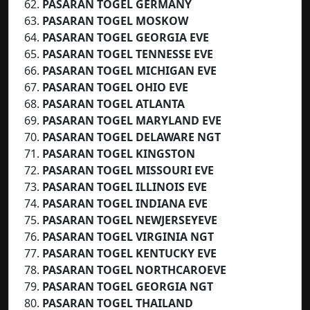
PASARAN TOGEL GERMANY
PASARAN TOGEL MOSKOW
PASARAN TOGEL GEORGIA EVE
PASARAN TOGEL TENNESSE EVE
PASARAN TOGEL MICHIGAN EVE
PASARAN TOGEL OHIO EVE
PASARAN TOGEL ATLANTA
PASARAN TOGEL MARYLAND EVE
PASARAN TOGEL DELAWARE NGT
PASARAN TOGEL KINGSTON
PASARAN TOGEL MISSOURI EVE
PASARAN TOGEL ILLINOIS EVE
PASARAN TOGEL INDIANA EVE
PASARAN TOGEL NEWJERSEYEVE
PASARAN TOGEL VIRGINIA NGT
PASARAN TOGEL KENTUCKY EVE
PASARAN TOGEL NORTHCAROEVE
PASARAN TOGEL GEORGIA NGT
PASARAN TOGEL THAILAND