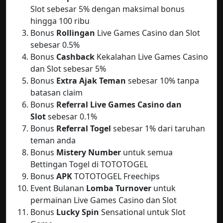
Slot sebesar 5% dengan maksimal bonus
hingga 100 ribu
Bonus
Rollingan
Live Games Casino dan Slot
sebesar 0.5%
Bonus
Cashback
Kekalahan Live Games Casino
dan Slot sebesar 5%
Bonus
Extra Ajak Teman
sebesar 10% tanpa
batasan claim
Bonus
Referral Live Games Casino dan
Slot
sebesar 0.1%
Bonus
Referral Togel
sebesar 1% dari taruhan
teman anda
Bonus
Mistery Number
untuk semua
Bettingan Togel di TOTOTOGEL
Bonus
APK
TOTOTOGEL Freechips
Event Bulanan
Lomba Turnover
untuk
permainan Live Games Casino dan Slot
Bonus
Lucky Spin
Sensational untuk Slot