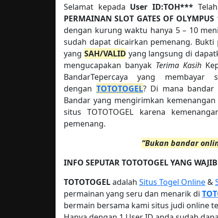
Selamat kepada
User ID:TOH***
Tela
PERMAINAN SLOT GATES OF OLYMPUS 1
dengan kurung waktu hanya 5 – 10 men
sudah dapat dicairkan pemenang. Bukt
yang
SAH/VALID
yang langsung di dapatk
mengucapakan banyak
Terima Kasih
Ke
BandarTepercaya yang membayar 
dengan
TOTOTOGEL
? Di mana bandar 
Bandar yang mengirimkan kemenangan me
situs TOTOTOGEL karena kemenangan
pemenang.
“Bukan bandar onlin
INFO SEPUTAR TOTOTOGEL YANG WAJIB
TOTOTOGEL
adalah
Situs Togel Online
&
permainan yang seru dan menarik di
TOT
bermain bersama kami situs judi online
Hanya dengan 1 User ID anda sudah dapa