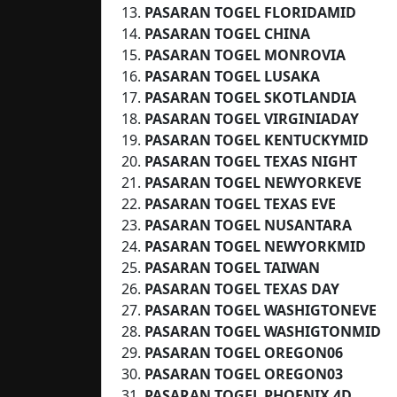
PASARAN TOGEL FLORIDAMID
PASARAN TOGEL CHINA
PASARAN TOGEL MONROVIA
PASARAN TOGEL LUSAKA
PASARAN TOGEL SKOTLANDIA
PASARAN TOGEL VIRGINIADAY
PASARAN TOGEL KENTUCKYMID
PASARAN TOGEL TEXAS NIGHT
PASARAN TOGEL NEWYORKEVE
PASARAN TOGEL TEXAS EVE
PASARAN TOGEL NUSANTARA
PASARAN TOGEL NEWYORKMID
PASARAN TOGEL TAIWAN
PASARAN TOGEL TEXAS DAY
PASARAN TOGEL WASHIGTONEVE
PASARAN TOGEL WASHIGTONMID
PASARAN TOGEL OREGON06
PASARAN TOGEL OREGON03
PASARAN TOGEL PHOENIX 4D