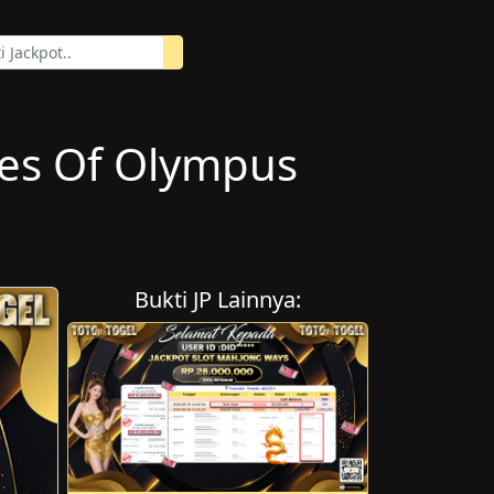
tes Of Olympus
Bukti JP Lainnya: