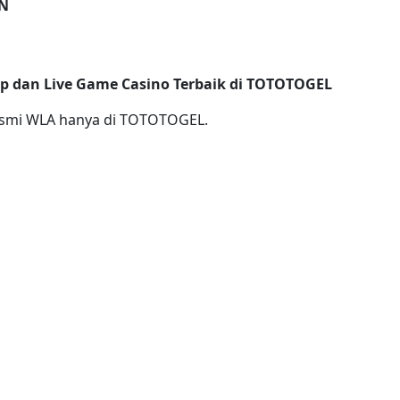
N
p dan Live Game Casino Terbaik di TOTOTOGEL
esmi WLA hanya di TOTOTOGEL.
U