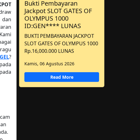
Bukti Pembayaran
KPOT
Jackpot SLOT GATES OF
hdraw
OLYMPUS 1000
d dan
ID:GEN**** LUNAS
yaran
.Kami
BUKTI PEMBAYARAN JACKPOT
agai
SLOT GATES OF OLYMPUS 1000
ragu
Rp.16,000.000 LUNAS
GEL
?
Kamis, 06 Agustus 2026
 pada
pada
Read More
acam
dan
nda.
no