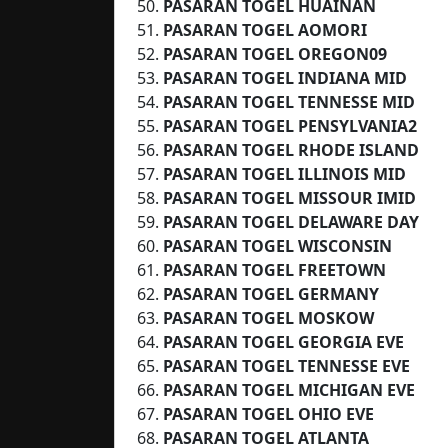
PASARAN TOGEL HUAINAN
PASARAN TOGEL AOMORI
PASARAN TOGEL OREGON09
PASARAN TOGEL INDIANA MID
PASARAN TOGEL TENNESSE MID
PASARAN TOGEL PENSYLVANIA2
PASARAN TOGEL RHODE ISLAND
PASARAN TOGEL ILLINOIS MID
PASARAN TOGEL MISSOUR IMID
PASARAN TOGEL DELAWARE DAY
PASARAN TOGEL WISCONSIN
PASARAN TOGEL FREETOWN
PASARAN TOGEL GERMANY
PASARAN TOGEL MOSKOW
PASARAN TOGEL GEORGIA EVE
PASARAN TOGEL TENNESSE EVE
PASARAN TOGEL MICHIGAN EVE
PASARAN TOGEL OHIO EVE
PASARAN TOGEL ATLANTA