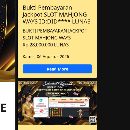
Bukti Pembayaran
Jackpot SLOT MAHJONG
WAYS ID:DID**** LUNAS
BUKTI PEMBAYARAN JACKPOT
SLOT MAHJONG WAYS
Rp.28,000.000 LUNAS
Kamis, 06 Agustus 2026
Read More
E