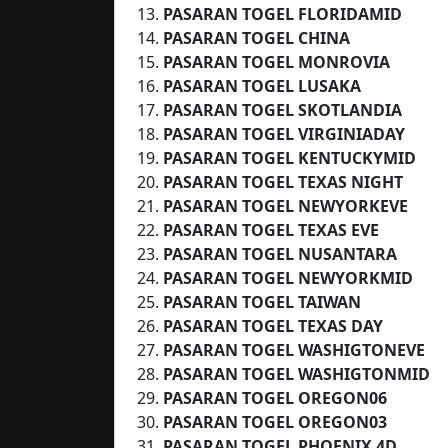
PASARAN TOGEL FLORIDAMID
PASARAN TOGEL CHINA
PASARAN TOGEL MONROVIA
PASARAN TOGEL LUSAKA
PASARAN TOGEL SKOTLANDIA
PASARAN TOGEL VIRGINIADAY
PASARAN TOGEL KENTUCKYMID
PASARAN TOGEL TEXAS NIGHT
PASARAN TOGEL NEWYORKEVE
PASARAN TOGEL TEXAS EVE
PASARAN TOGEL NUSANTARA
PASARAN TOGEL NEWYORKMID
PASARAN TOGEL TAIWAN
PASARAN TOGEL TEXAS DAY
PASARAN TOGEL WASHIGTONEVE
PASARAN TOGEL WASHIGTONMID
PASARAN TOGEL OREGON06
PASARAN TOGEL OREGON03
PASARAN TOGEL PHOENIX 4D