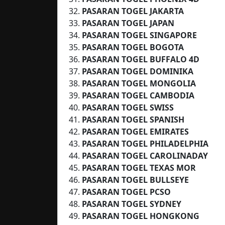
PASARAN TOGEL JAKARTA
PASARAN TOGEL JAPAN
PASARAN TOGEL SINGAPORE
PASARAN TOGEL BOGOTA
PASARAN TOGEL BUFFALO 4D
PASARAN TOGEL DOMINIKA
PASARAN TOGEL MONGOLIA
PASARAN TOGEL CAMBODIA
PASARAN TOGEL SWISS
PASARAN TOGEL SPANISH
PASARAN TOGEL EMIRATES
PASARAN TOGEL PHILADELPHIA
PASARAN TOGEL CAROLINADAY
PASARAN TOGEL TEXAS MOR
PASARAN TOGEL BULLSEYE
PASARAN TOGEL PCSO
PASARAN TOGEL SYDNEY
PASARAN TOGEL HONGKONG