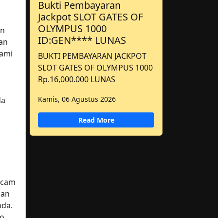
Bukti Pembayaran
Jackpot SLOT GATES OF
OLYMPUS 1000
an
ID:GEN**** LUNAS
an
Kami
BUKTI PEMBAYARAN JACKPOT
SLOT GATES OF OLYMPUS 1000
Rp.16,000.000 LUNAS
Kamis, 06 Agustus 2026
da
Read More
acam
dan
nda.
no