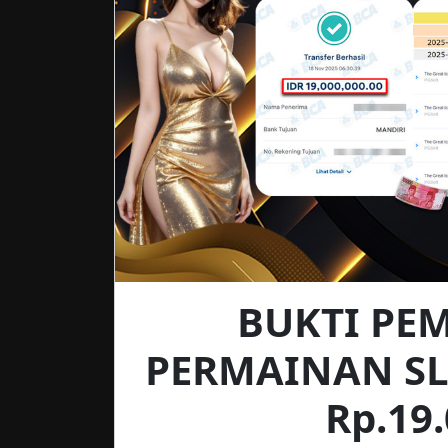
BUKTI PE
PERMAINAN SL
Rp.19