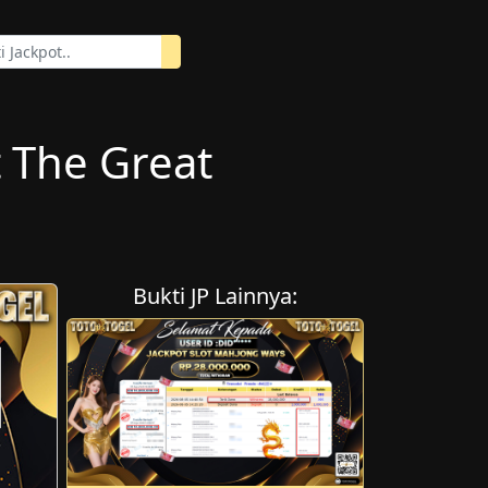
 The Great
Bukti JP Lainnya: