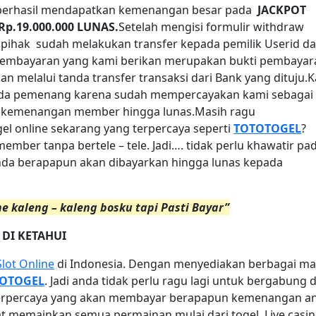
 berhasil mendapatkan kemenangan besar pada
JACKPOT
p.19.000.000 LUNAS.
Setelah mengisi formulir withdraw
 pihak
sudah melakukan transfer kepada pemilik Userid d
 pembayaran yang kami berikan merupakan bukti pembayar
n melalui tanda transfer transaksi dari Bank yang dituju.
da pemenang karena sudah mempercayakan kami sebagai
 kemenangan member hingga lunas.Masih ragu
el online sekarang yang terpercaya seperti
TOTOTOGEL
?
er tanpa bertele – tele. Jadi…. tidak perlu khawatir pa
a berapapun akan dibayarkan hingga lunas kepada
e kaleng – kaleng bosku tapi Pasti Bayar”
 DI KETAHUI
Slot Online
di Indonesia. Dengan menyediakan berbagai m
OTOGEL
. Jadi anda tidak perlu ragu lagi untuk bergabung 
 terpercaya yang akan membayar berapapun kemenangan a
t memainkan semua permainan mulai dari togel, Live casi