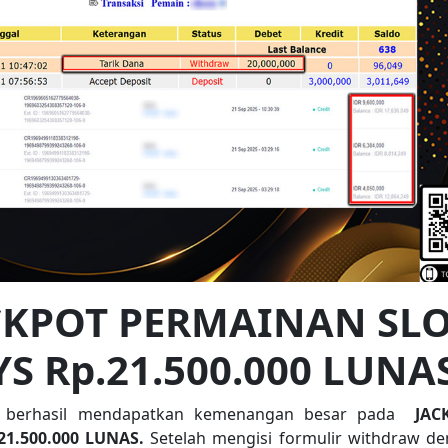
CKPOT PERMAINAN SL
 Rp.21.500.000 LUNA
h berhasil mendapatkan kemenangan besar pada
JAC
1.500.000 LUNAS
.
Setelah mengisi formulir withdraw d