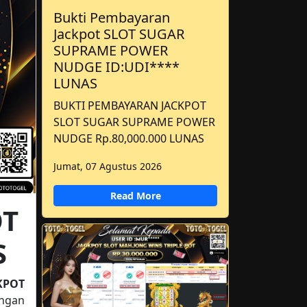
Bukti Pembayaran
Jackpot SLOT SUGAR
SUPRAME POWER
NUDGE ID:UDI****
LUNAS
BUKTI PEMBAYARAN JACKPOT
SLOT SUGAR SUPRAME POWER
NUDGE Rp.80,000.000 LUNAS
Jumat, 07 Agustus 2026
Read More
OT
S
KPOT
engan