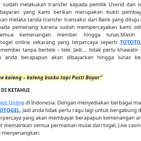
k
sudah melakukan transfer kepada pemilik Userid dan 
mbayaran yang kami berikan merupakan bukti pembay
an melalui tanda transfer transaksi dari Bank yang dituju
pada pemenang karena sudah mempercayakan kami seb
semua kemenangan member hingga lunas.Masih 
togel online sekarang yang terpercaya seperti
TOTOTO
mber tanpa bertele – tele. Jadi…. tidak perlu khawatir
 anda berapapun akan dibayarkan hingga lunas ke
e kaleng – kaleng bosku tapi Pasti Bayar”
 DI KETAHUI
Slot Online
di Indonesia. Dengan menyediakan berbagai m
OTOGEL
. Jadi anda tidak perlu ragu lagi untuk bergabung 
 terpercaya yang akan membayar berapapun kemenangan a
t memainkan semua permainan mulai dari togel, Live casi
an menyenangkan.