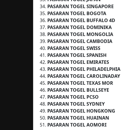
PASARAN TOGEL SINGAPORE
PASARAN TOGEL BOGOTA
PASARAN TOGEL BUFFALO 4D
PASARAN TOGEL DOMINIKA
PASARAN TOGEL MONGOLIA
PASARAN TOGEL CAMBODIA
PASARAN TOGEL SWISS
PASARAN TOGEL SPANISH
PASARAN TOGEL EMIRATES
PASARAN TOGEL PHILADELPHIA
PASARAN TOGEL CAROLINADAY
PASARAN TOGEL TEXAS MOR
PASARAN TOGEL BULLSEYE
PASARAN TOGEL PCSO
PASARAN TOGEL SYDNEY
PASARAN TOGEL HONGKONG
PASARAN TOGEL HUAINAN
PASARAN TOGEL AOMORI