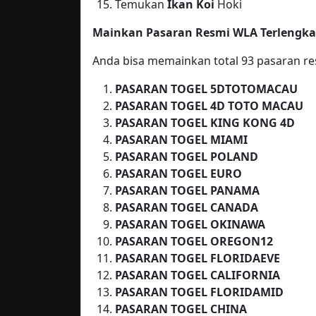
Temukan
Ikan Koi
Hoki
Mainkan Pasaran Resmi WLA Terlengka
Anda bisa memainkan total 93 pasaran r
PASARAN TOGEL 5DTOTOMACAU
PASARAN TOGEL 4D TOTO MACA
PASARAN TOGEL KING KONG 4D
PASARAN TOGEL MIAMI
PASARAN TOGEL POLAND
PASARAN TOGEL EURO
PASARAN TOGEL PANAMA
PASARAN TOGEL CANADA
PASARAN TOGEL OKINAWA
PASARAN TOGEL OREGON12
PASARAN TOGEL FLORIDAEVE
PASARAN TOGEL CALIFORNIA
PASARAN TOGEL FLORIDAMID
PASARAN TOGEL CHINA