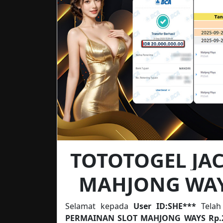
TOTOTOGEL JA
MAHJONG WAYS
Selamat kepada
User ID:SHE***
Tela
PERMAINAN SLOT MAHJONG WAYS Rp.2