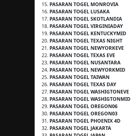
PASARAN TOGEL MONROVIA
PASARAN TOGEL LUSAKA
PASARAN TOGEL SKOTLANDIA
PASARAN TOGEL VIRGINIADAY
PASARAN TOGEL KENTUCKYMID
PASARAN TOGEL TEXAS NIGHT
PASARAN TOGEL NEWYORKEVE
PASARAN TOGEL TEXAS EVE
PASARAN TOGEL NUSANTARA
PASARAN TOGEL NEWYORKMID
PASARAN TOGEL TAIWAN
PASARAN TOGEL TEXAS DAY
PASARAN TOGEL WASHIGTONEVE
PASARAN TOGEL WASHIGTONMID
PASARAN TOGEL OREGON06
PASARAN TOGEL OREGON03
PASARAN TOGEL PHOENIX 4D
PASARAN TOGEL JAKARTA
PASARAN TOGEL JAPAN