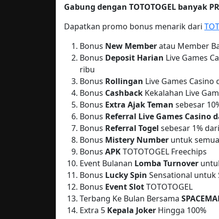
Gabung dengan
TOTOTOGEL banyak 
Dapatkan promo bonus menarik dari
TO
Bonus
New Member
atau Member Ba
Bonus
Deposit Harian
Live Games Ca
ribu
Bonus
Rollingan
Live Games Casino 
Bonus
Cashback
Kekalahan Live Game
Bonus
Extra Ajak Teman
sebesar 10%
Bonus
Referral Live Games Casino d
Bonus
Referral Togel
sebesar 1% dar
Bonus
Mistery Number
untuk semua
Bonus
APK
TOTOTOGEL Freechips
Event Bulanan
Lomba Turnover
untuk
Bonus
Lucky Spin
Sensational untuk
Bonus
Event Slot
TOTOTOGEL
Terbang Ke Bulan Bersama
SPACEMA
Extra 5
Kepala Joker
Hingga 100%