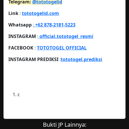
Telegram:
@tototogelid
Link
:
tototogelid.com
Whatsapp
:
+62 878-2181-5223
INSTAGRAM
:
official.tototogel_resmi
FACEBOOK
:
TOTOTOGEL OFFICIAL
INSTAGRAM PREDIKSI
:
tototogel.prediksi
c
Bukti JP Lainnya: