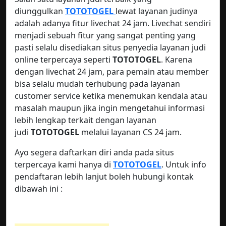
diunggulkan
TOTOTOGEL
lewat layanan judinya
adalah adanya fitur livechat 24 jam. Livechat sendiri
menjadi sebuah fitur yang sangat penting yang
pasti selalu disediakan situs penyedia layanan judi
online terpercaya seperti
TOTOTOGEL
. Karena
dengan livechat 24 jam, para pemain atau member
bisa selalu mudah terhubung pada layanan
customer service ketika menemukan kendala atau
masalah maupun jika ingin mengetahui informasi
lebih lengkap terkait dengan layanan
judi
TOTOTOGEL
melalui layanan CS 24 jam.
Ayo segera daftarkan diri anda pada situs
terpercaya kami hanya di
TOTOTOGEL
. Untuk info
pendaftaran lebih lanjut boleh hubungi kontak
dibawah ini :