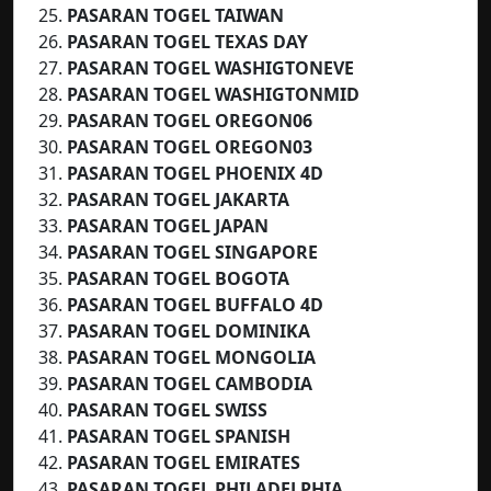
PASARAN TOGEL TAIWAN
PASARAN TOGEL TEXAS DAY
PASARAN TOGEL WASHIGTONEVE
PASARAN TOGEL WASHIGTONMID
PASARAN TOGEL OREGON06
PASARAN TOGEL OREGON03
PASARAN TOGEL PHOENIX 4D
PASARAN TOGEL JAKARTA
PASARAN TOGEL JAPAN
PASARAN TOGEL SINGAPORE
PASARAN TOGEL BOGOTA
PASARAN TOGEL BUFFALO 4D
PASARAN TOGEL DOMINIKA
PASARAN TOGEL MONGOLIA
PASARAN TOGEL CAMBODIA
PASARAN TOGEL SWISS
PASARAN TOGEL SPANISH
PASARAN TOGEL EMIRATES
PASARAN TOGEL PHILADELPHIA