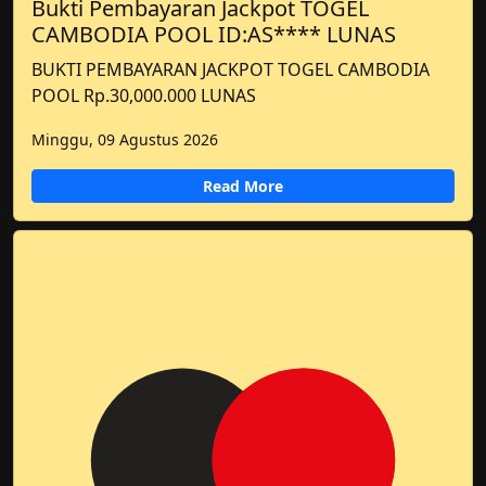
Bukti Pembayaran Jackpot TOGEL
CAMBODIA POOL ID:AS**** LUNAS
BUKTI PEMBAYARAN JACKPOT TOGEL CAMBODIA
POOL Rp.30,000.000 LUNAS
Minggu, 09 Agustus 2026
Read More