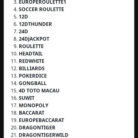
EUROPEROULETTE1
SOCCER ROULETTE
12D
12DTHUNDER
24D
24DJACKPOT
ROULETTE
HEADTAIL
REDWHITE
BILLIARDS
POKERDICE
GONGBALL
4D TOTO MACAU
SUWIT
MONOPOLY
BACCARAT
EUROPEBACCARAT
DRAGONTIGER
DRAGONTIGERWILD