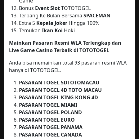
Game
Bonus
Event Slot
TOTOTOGEL
Terbang Ke Bulan Bersama
SPACEMAN
Extra 5
Kepala Joker
Hingga 100%
Temukan
Ikan Koi
Hoki
Mainkan Pasaran Resmi WLA Terlengkap dan
Live Game Casino Terbaik di TOTOTOGEL
Anda bisa memainkan total 93 pasaran resmi WLA
hanya di TOTOTOGEL.
PASARAN TOGEL 5DTOTOMACAU
PASARAN TOGEL 4D TOTO MACAU
PASARAN TOGEL KING KONG 4D
PASARAN TOGEL MIAMI
PASARAN TOGEL POLAND
PASARAN TOGEL EURO
PASARAN TOGEL PANAMA
PASARAN TOGEL CANADA