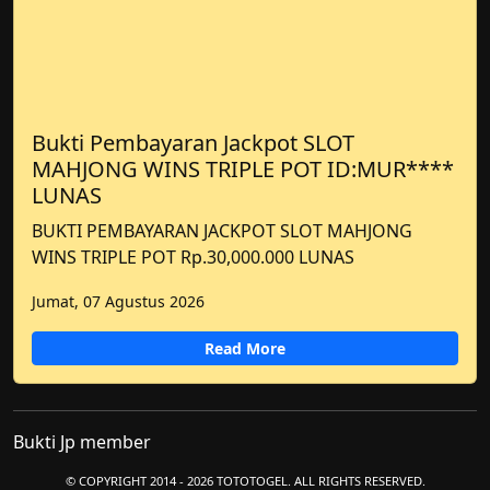
Bukti Pembayaran Jackpot SLOT
MAHJONG WINS TRIPLE POT ID:MUR****
LUNAS
BUKTI PEMBAYARAN JACKPOT SLOT MAHJONG
WINS TRIPLE POT Rp.30,000.000 LUNAS
Jumat, 07 Agustus 2026
Read More
Bukti Jp member
© COPYRIGHT 2014 - 2026 TOTOTOGEL. ALL RIGHTS RESERVED.