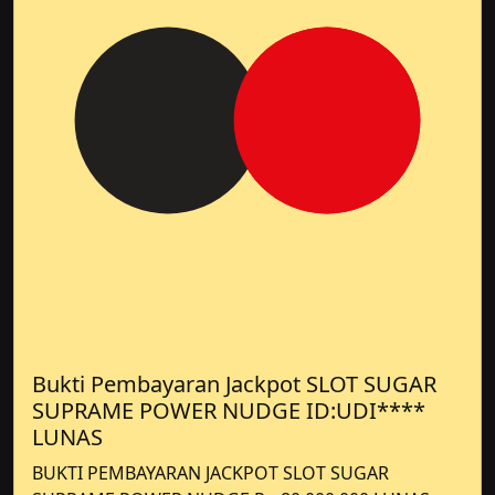
Bukti Pembayaran Jackpot SLOT SUGAR
SUPRAME POWER NUDGE ID:UDI****
LUNAS
BUKTI PEMBAYARAN JACKPOT SLOT SUGAR