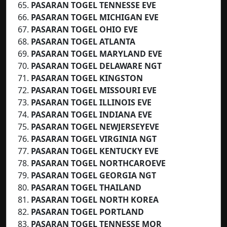
PASARAN TOGEL TENNESSE EVE
PASARAN TOGEL MICHIGAN EVE
PASARAN TOGEL OHIO EVE
PASARAN TOGEL ATLANTA
PASARAN TOGEL MARYLAND EVE
PASARAN TOGEL DELAWARE NGT
PASARAN TOGEL KINGSTON
PASARAN TOGEL MISSOURI EVE
PASARAN TOGEL ILLINOIS EVE
PASARAN TOGEL INDIANA EVE
PASARAN TOGEL NEWJERSEYEVE
PASARAN TOGEL VIRGINIA NGT
PASARAN TOGEL KENTUCKY EVE
PASARAN TOGEL NORTHCAROEVE
PASARAN TOGEL GEORGIA NGT
PASARAN TOGEL THAILAND
PASARAN TOGEL NORTH KOREA
PASARAN TOGEL PORTLAND
PASARAN TOGEL TENNESSE MOR