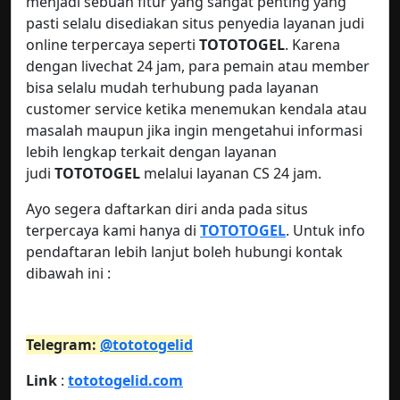
menjadi sebuah fitur yang sangat penting yang
pasti selalu disediakan situs penyedia layanan judi
online terpercaya seperti
TOTOTOGEL
. Karena
dengan livechat 24 jam, para pemain atau member
bisa selalu mudah terhubung pada layanan
customer service ketika menemukan kendala atau
masalah maupun jika ingin mengetahui informasi
lebih lengkap terkait dengan layanan
judi
TOTOTOGEL
melalui layanan CS 24 jam.
Ayo segera daftarkan diri anda pada situs
terpercaya kami hanya di
TOTOTOGEL
. Untuk info
pendaftaran lebih lanjut boleh hubungi kontak
dibawah ini :
Telegram:
@tototogelid
Link
:
tototogelid.com