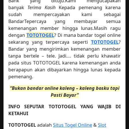
Bank yang dituju.Kami mengucapakan
banyak
Terima Kasih
Kepada pemenang karena
sudah mempercayakan kami sebagai
BandarTepercaya yang membayar semua
kemenangan member hingga lunas.Masih ragu
dengan
TOTOTOGEL
? Di mana bandar togel online
sekarang yang terpercaya seperti
TOTOTOGEL
?
Bandar yang mengirimkan kemenangan member
tanpa bertele – tele. Jadi…. tidak perlu khawatir
pada situs TOTOTOGEL karena kemenangan anda
berapapun akan dibayarkan hingga lunas kepada
pemenang.
“Bukan bandar online kaleng – kaleng bosku tapi
Pasti Bayar”
INFO SEPUTAR TOTOTOGEL YANG WAJIB DI
KETAHUI
TOTOTOGEL
adalah
Situs Togel Online
&
Slot