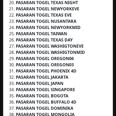
PASARAN TOGEL TEXAS NIGHT
PASARAN TOGEL NEWYORKEVE
PASARAN TOGEL TEXAS EVE
PASARAN TOGEL NUSANTARA
PASARAN TOGEL NEWYORKMID
PASARAN TOGEL TAIWAN
PASARAN TOGEL TEXAS DAY
PASARAN TOGEL WASHIGTONEVE
PASARAN TOGEL WASHIGTONMID
PASARAN TOGEL OREGON06
PASARAN TOGEL OREGON03
PASARAN TOGEL PHOENIX 4D
PASARAN TOGEL JAKARTA
PASARAN TOGEL JAPAN
PASARAN TOGEL SINGAPORE
PASARAN TOGEL BOGOTA
PASARAN TOGEL BUFFALO 4D
PASARAN TOGEL DOMINIKA
PASARAN TOGEL MONGOLIA