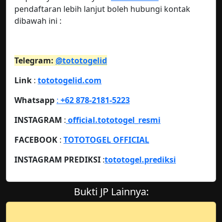
pendaftaran lebih lanjut boleh hubungi kontak
dibawah ini :
Telegram:
@tototogelid
Link
:
tototogelid.com
Whatsapp
:
+62 878-2181-5223
INSTAGRAM
:
official.tototogel_resmi
FACEBOOK
:
TOTOTOGEL OFFICIAL
INSTAGRAM PREDIKSI
:
tototogel.prediksi
Bukti JP Lainnya: