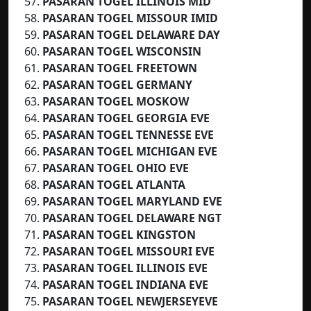
PASARAN TOGEL ILLINOIS MID
PASARAN TOGEL MISSOUR IMID
PASARAN TOGEL DELAWARE DAY
PASARAN TOGEL WISCONSIN
PASARAN TOGEL FREETOWN
PASARAN TOGEL GERMANY
PASARAN TOGEL MOSKOW
PASARAN TOGEL GEORGIA EVE
PASARAN TOGEL TENNESSE EVE
PASARAN TOGEL MICHIGAN EVE
PASARAN TOGEL OHIO EVE
PASARAN TOGEL ATLANTA
PASARAN TOGEL MARYLAND EVE
PASARAN TOGEL DELAWARE NGT
PASARAN TOGEL KINGSTON
PASARAN TOGEL MISSOURI EVE
PASARAN TOGEL ILLINOIS EVE
PASARAN TOGEL INDIANA EVE
PASARAN TOGEL NEWJERSEYEVE