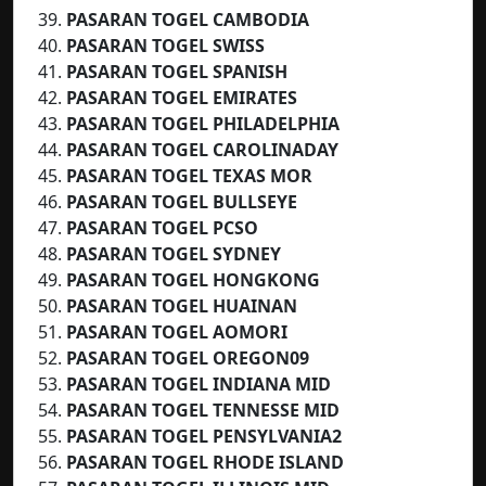
PASARAN TOGEL CAMBODIA
PASARAN TOGEL SWISS
PASARAN TOGEL SPANISH
PASARAN TOGEL EMIRATES
PASARAN TOGEL PHILADELPHIA
PASARAN TOGEL CAROLINADAY
PASARAN TOGEL TEXAS MOR
PASARAN TOGEL BULLSEYE
PASARAN TOGEL PCSO
PASARAN TOGEL SYDNEY
PASARAN TOGEL HONGKONG
PASARAN TOGEL HUAINAN
PASARAN TOGEL AOMORI
PASARAN TOGEL OREGON09
PASARAN TOGEL INDIANA MID
PASARAN TOGEL TENNESSE MID
PASARAN TOGEL PENSYLVANIA2
PASARAN TOGEL RHODE ISLAND