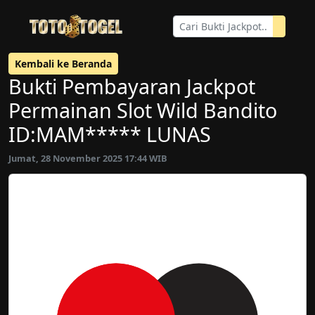
Kembali ke Beranda
Bukti Pembayaran Jackpot
Permainan Slot Wild Bandito
ID:MAM***** LUNAS
Jumat, 28 November 2025 17:44 WIB