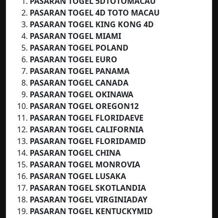
PASARAN TOGEL 5DTOTOMACAU
PASARAN TOGEL 4D TOTO MACAU
PASARAN TOGEL KING KONG 4D
PASARAN TOGEL MIAMI
PASARAN TOGEL POLAND
PASARAN TOGEL EURO
PASARAN TOGEL PANAMA
PASARAN TOGEL CANADA
PASARAN TOGEL OKINAWA
PASARAN TOGEL OREGON12
PASARAN TOGEL FLORIDAEVE
PASARAN TOGEL CALIFORNIA
PASARAN TOGEL FLORIDAMID
PASARAN TOGEL CHINA
PASARAN TOGEL MONROVIA
PASARAN TOGEL LUSAKA
PASARAN TOGEL SKOTLANDIA
PASARAN TOGEL VIRGINIADAY
PASARAN TOGEL KENTUCKYMID