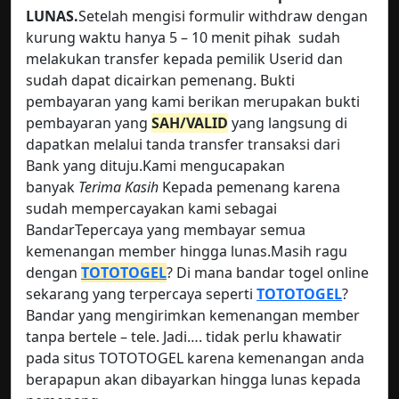
LUNAS.
Setelah mengisi formulir withdraw dengan
kurung waktu hanya 5 – 10 menit pihak
sudah
melakukan transfer kepada pemilik Userid dan
sudah dapat dicairkan pemenang. Bukti
pembayaran yang kami berikan merupakan bukti
pembayaran yang
SAH/VALID
yang langsung di
dapatkan melalui tanda transfer transaksi dari
Bank yang dituju.Kami mengucapakan
banyak
Terima Kasih
Kepada pemenang karena
sudah mempercayakan kami sebagai
BandarTepercaya yang membayar semua
kemenangan member hingga lunas.Masih ragu
dengan
TOTOTOGEL
? Di mana bandar togel online
sekarang yang terpercaya seperti
TOTOTOGEL
?
Bandar yang mengirimkan kemenangan member
tanpa bertele – tele. Jadi…. tidak perlu khawatir
pada situs TOTOTOGEL karena kemenangan anda
berapapun akan dibayarkan hingga lunas kepada