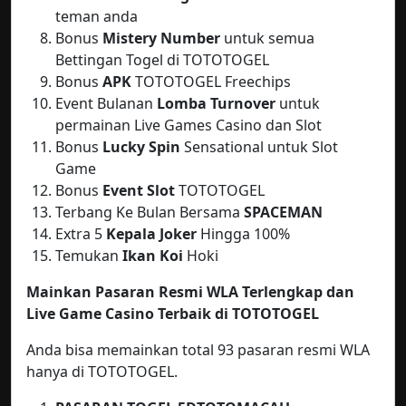
teman anda
Bonus
Mistery Number
untuk semua
Bettingan Togel di TOTOTOGEL
Bonus
APK
TOTOTOGEL Freechips
Event Bulanan
Lomba Turnover
untuk
permainan Live Games Casino dan Slot
Bonus
Lucky Spin
Sensational untuk Slot
Game
Bonus
Event Slot
TOTOTOGEL
Terbang Ke Bulan Bersama
SPACEMAN
Extra 5
Kepala Joker
Hingga 100%
Temukan
Ikan Koi
Hoki
Mainkan Pasaran Resmi WLA Terlengkap dan
Live Game Casino Terbaik di TOTOTOGEL
Anda bisa memainkan total 93 pasaran resmi WLA
hanya di TOTOTOGEL.