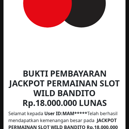
BUKTI PEMBAYARAN
JACKPOT PERMAINAN SLOT
WILD BANDITO
Rp.18.000.000 LUNAS
Selamat kepada
User ID:MAM*****
Telah berhasil
mendapatkan kemenangan besar pada
JACKPOT
PERMAINAN SLOT WILD BANDITO Rp.18.000.000