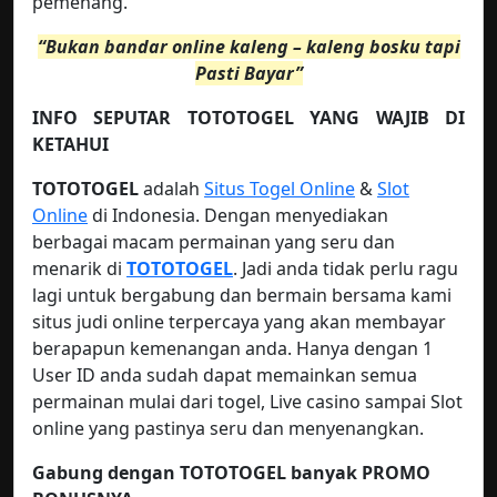
pemenang.
“Bukan bandar online kaleng – kaleng bosku tapi
Pasti Bayar”
INFO SEPUTAR TOTOTOGEL YANG WAJIB DI
KETAHUI
TOTOTOGEL
adalah
Situs Togel Online
&
Slot
Online
di Indonesia. Dengan menyediakan
berbagai macam permainan yang seru dan
menarik di
TOTOTOGEL
. Jadi anda tidak perlu ragu
lagi untuk bergabung dan bermain bersama kami
situs judi online terpercaya yang akan membayar
berapapun kemenangan anda. Hanya dengan 1
User ID anda sudah dapat memainkan semua
permainan mulai dari togel, Live casino sampai Slot
online yang pastinya seru dan menyenangkan.
Gabung dengan
TOTOTOGEL banyak PROMO