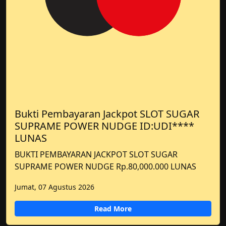
Bukti Pembayaran Jackpot SLOT SUGAR
SUPRAME POWER NUDGE ID:UDI****
LUNAS
BUKTI PEMBAYARAN JACKPOT SLOT SUGAR
SUPRAME POWER NUDGE Rp.80,000.000 LUNAS
Jumat, 07 Agustus 2026
Read More