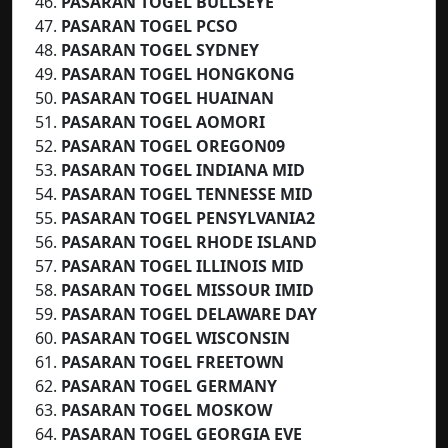
PASARAN TOGEL BULLSEYE
PASARAN TOGEL PCSO
PASARAN TOGEL SYDNEY
PASARAN TOGEL HONGKONG
PASARAN TOGEL HUAINAN
PASARAN TOGEL AOMORI
PASARAN TOGEL OREGON09
PASARAN TOGEL INDIANA MID
PASARAN TOGEL TENNESSE MID
PASARAN TOGEL PENSYLVANIA2
PASARAN TOGEL RHODE ISLAND
PASARAN TOGEL ILLINOIS MID
PASARAN TOGEL MISSOUR IMID
PASARAN TOGEL DELAWARE DAY
PASARAN TOGEL WISCONSIN
PASARAN TOGEL FREETOWN
PASARAN TOGEL GERMANY
PASARAN TOGEL MOSKOW
PASARAN TOGEL GEORGIA EVE