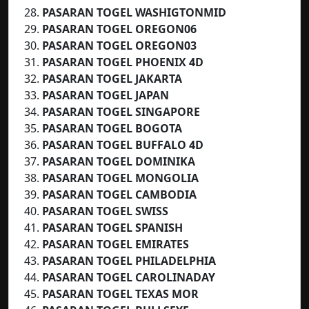
PASARAN TOGEL WASHIGTONMID
PASARAN TOGEL OREGON06
PASARAN TOGEL OREGON03
PASARAN TOGEL PHOENIX 4D
PASARAN TOGEL JAKARTA
PASARAN TOGEL JAPAN
PASARAN TOGEL SINGAPORE
PASARAN TOGEL BOGOTA
PASARAN TOGEL BUFFALO 4D
PASARAN TOGEL DOMINIKA
PASARAN TOGEL MONGOLIA
PASARAN TOGEL CAMBODIA
PASARAN TOGEL SWISS
PASARAN TOGEL SPANISH
PASARAN TOGEL EMIRATES
PASARAN TOGEL PHILADELPHIA
PASARAN TOGEL CAROLINADAY
PASARAN TOGEL TEXAS MOR