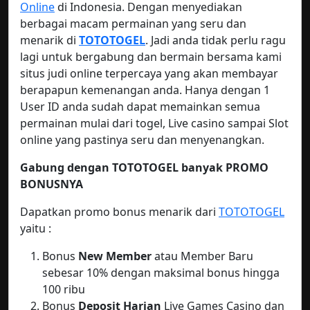
Online
di Indonesia. Dengan menyediakan
berbagai macam permainan yang seru dan
menarik di
TOTOTOGEL
. Jadi anda tidak perlu ragu
lagi untuk bergabung dan bermain bersama kami
situs judi online terpercaya yang akan membayar
berapapun kemenangan anda. Hanya dengan 1
User ID anda sudah dapat memainkan semua
permainan mulai dari togel, Live casino sampai Slot
online yang pastinya seru dan menyenangkan.
Gabung dengan
TOTOTOGEL banyak PROMO
BONUSNYA
Dapatkan promo bonus menarik dari
TOTOTOGEL
yaitu :
Bonus
New Member
atau Member Baru
sebesar 10% dengan maksimal bonus hingga
100 ribu
Bonus
Deposit Harian
Live Games Casino dan