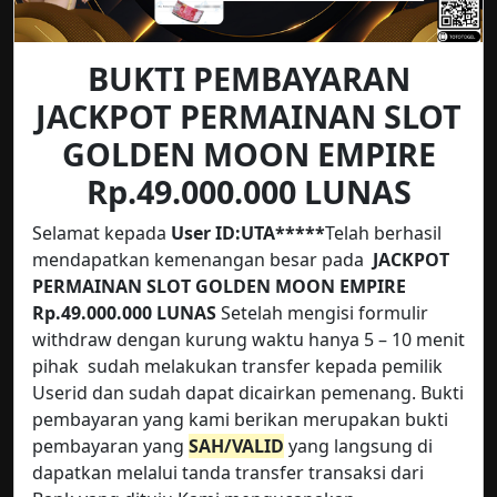
BUKTI PEMBAYARAN
JACKPOT PERMAINAN SLOT
GOLDEN MOON EMPIRE
Rp.49.000.000 LUNAS
Selamat kepada
User ID:UTA*****
Telah berhasil
mendapatkan kemenangan besar pada
JACKPOT
PERMAINAN SLOT GOLDEN MOON EMPIRE
Rp.49.000.000 LUNAS
Setelah mengisi formulir
withdraw dengan kurung waktu hanya 5 – 10 menit
pihak
sudah melakukan transfer kepada pemilik
Userid dan sudah dapat dicairkan pemenang. Bukti
pembayaran yang kami berikan merupakan bukti
pembayaran yang
SAH/VALID
yang langsung di
dapatkan melalui tanda transfer transaksi dari