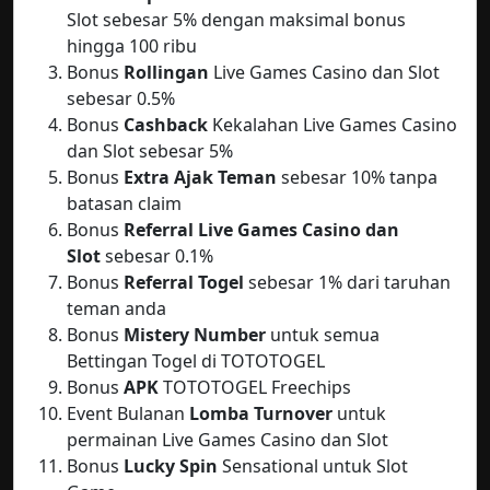
Slot sebesar 5% dengan maksimal bonus
hingga 100 ribu
Bonus
Rollingan
Live Games Casino dan Slot
sebesar 0.5%
Bonus
Cashback
Kekalahan Live Games Casino
dan Slot sebesar 5%
Bonus
Extra Ajak Teman
sebesar 10% tanpa
batasan claim
Bonus
Referral Live Games Casino dan
Slot
sebesar 0.1%
Bonus
Referral Togel
sebesar 1% dari taruhan
teman anda
Bonus
Mistery Number
untuk semua
Bettingan Togel di TOTOTOGEL
Bonus
APK
TOTOTOGEL Freechips
Event Bulanan
Lomba Turnover
untuk
permainan Live Games Casino dan Slot
Bonus
Lucky Spin
Sensational untuk Slot