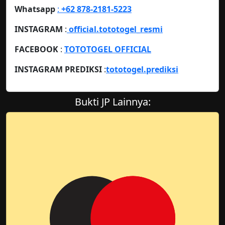
Whatsapp
:
+62 878-2181-5223
INSTAGRAM
:
official.tototogel_resmi
FACEBOOK
:
TOTOTOGEL OFFICIAL
INSTAGRAM PREDIKSI
:
tototogel.prediksi
Bukti JP Lainnya: