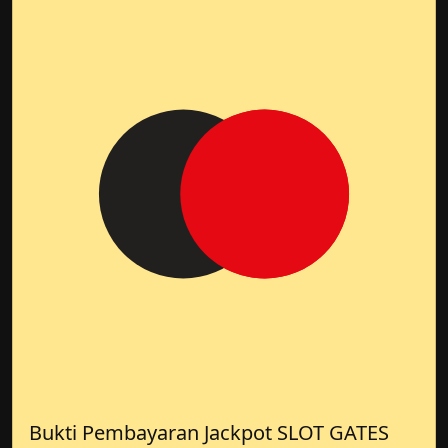
Bukti Pembayaran Jackpot SLOT GATES