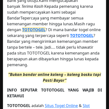
Bank yang dituju.Kami mengucapakan
banyak
Terima Kasih
Kepada pemenang karena
sudah mempercayakan kami sebagai
BandarTepercaya yang membayar semua
kemenangan member hingga lunas.Masih ragu
dengan
TOTOTOGEL
? Di mana bandar togel online
sekarang yang terpercaya seperti
TOTOTOGEL
?
Bandar yang mengirimkan kemenangan member
tanpa bertele – tele. Jadi…. tidak perlu khawatir
pada situs TOTOTOGEL karena kemenangan anda
berapapun akan dibayarkan hingga lunas kepada
pemenang.
“Bukan bandar online kaleng – kaleng bosku tapi
Pasti Bayar”
INFO SEPUTAR TOTOTOGEL YANG WAJIB DI
KETAHUI
TOTOTOGEL
adalah
Situs Togel Online
&
Slot