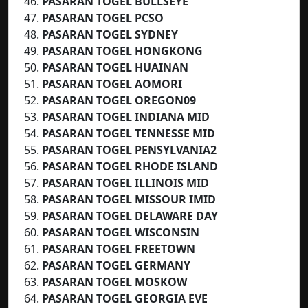
PASARAN TOGEL BULLSEYE
PASARAN TOGEL PCSO
PASARAN TOGEL SYDNEY
PASARAN TOGEL HONGKONG
PASARAN TOGEL HUAINAN
PASARAN TOGEL AOMORI
PASARAN TOGEL OREGON09
PASARAN TOGEL INDIANA MID
PASARAN TOGEL TENNESSE MID
PASARAN TOGEL PENSYLVANIA2
PASARAN TOGEL RHODE ISLAND
PASARAN TOGEL ILLINOIS MID
PASARAN TOGEL MISSOUR IMID
PASARAN TOGEL DELAWARE DAY
PASARAN TOGEL WISCONSIN
PASARAN TOGEL FREETOWN
PASARAN TOGEL GERMANY
PASARAN TOGEL MOSKOW
PASARAN TOGEL GEORGIA EVE