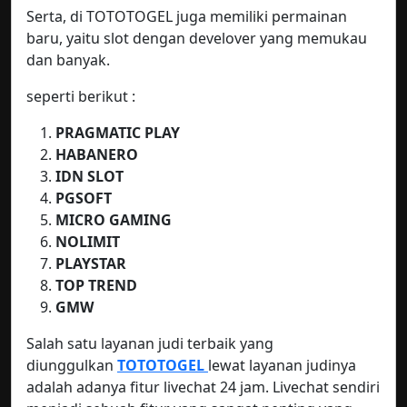
Serta, di TOTOTOGEL juga memiliki permainan
baru, yaitu slot dengan develover yang memukau
dan banyak.
seperti berikut :
PRAGMATIC PLAY
HABANERO
IDN SLOT
PGSOFT
MICRO GAMING
NOLIMIT
PLAYSTAR
TOP TREND
GMW
Salah satu layanan judi terbaik yang
diunggulkan
TOTOTOGEL
lewat layanan judinya
adalah adanya fitur livechat 24 jam. Livechat sendiri