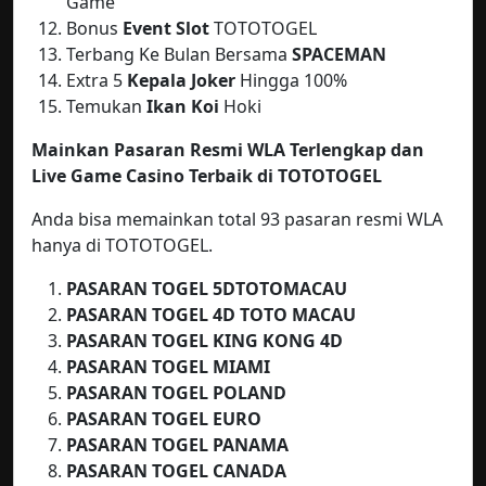
Game
Bonus
Event Slot
TOTOTOGEL
Terbang Ke Bulan Bersama
SPACEMAN
Extra 5
Kepala Joker
Hingga 100%
Temukan
Ikan Koi
Hoki
Mainkan Pasaran Resmi WLA Terlengkap dan
Live Game Casino Terbaik di TOTOTOGEL
Anda bisa memainkan total 93 pasaran resmi WLA
hanya di TOTOTOGEL.
PASARAN TOGEL 5DTOTOMACAU
PASARAN TOGEL 4D TOTO MACAU
PASARAN TOGEL KING KONG 4D
PASARAN TOGEL MIAMI
PASARAN TOGEL POLAND
PASARAN TOGEL EURO
PASARAN TOGEL PANAMA
PASARAN TOGEL CANADA