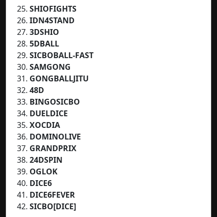
SHIOFIGHTS
IDN4STAND
3DSHIO
5DBALL
SICBOBALL-FAST
SAMGONG
GONGBALLJITU
48D
BINGOSICBO
DUELDICE
XOCDIA
DOMINOLIVE
GRANDPRIX
24DSPIN
OGLOK
DICE6
DICE6FEVER
SICBO[DICE]