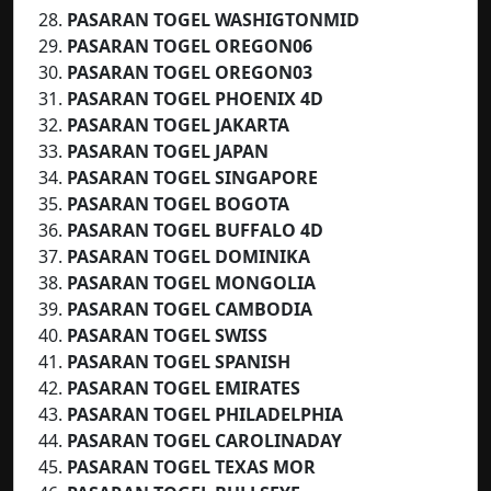
PASARAN TOGEL WASHIGTONMID
PASARAN TOGEL OREGON06
PASARAN TOGEL OREGON03
PASARAN TOGEL PHOENIX 4D
PASARAN TOGEL JAKARTA
PASARAN TOGEL JAPAN
PASARAN TOGEL SINGAPORE
PASARAN TOGEL BOGOTA
PASARAN TOGEL BUFFALO 4D
PASARAN TOGEL DOMINIKA
PASARAN TOGEL MONGOLIA
PASARAN TOGEL CAMBODIA
PASARAN TOGEL SWISS
PASARAN TOGEL SPANISH
PASARAN TOGEL EMIRATES
PASARAN TOGEL PHILADELPHIA
PASARAN TOGEL CAROLINADAY
PASARAN TOGEL TEXAS MOR